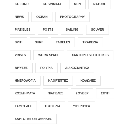
KOLONES
KOSMIMATA
MEN
NATURE
NEWS
OCEAN
PHOTOGRAPHY
PIAT;ELES
POSTS
SAILING
SOUVER
SPITI
SURF
TABELES
TRAPEZIA
VRISES
WORK SPACE
XARTOPETSETOTHIKES
ΒΡΎΣΕΣ
ΓΟΎΡΙΑ
ΔΙΑΚΟΣΜΗΤΙΚΆ
ΗΜΕΡΟΛΌΓΙΑ
ΚΑΘΡΈΠΤΕΣ
ΚΟΛΏΝΕΣ
ΚΟΣΜΉΜΑΤΑ
ΠΙΑΤΈΛΕΣ
ΣΟΥΒΕΡ
ΣΠΊΤΙ
ΤΑΜΠΈΛΕΣ
ΤΡΑΠΈΖΙΑ
ΥΠΈΡΘΥΡΑ
ΧΑΡΤΟΠΕΤΣΕΤΟΘΉΚΕΣ